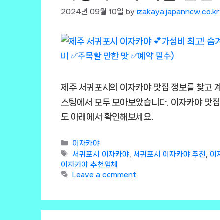
2024년 09월 10일
by
izakaya.japannow.co.kr
제주 서귀포시의 이자카야 맛집 정보를 찾고 
스팅에서 모두 모아보았습니다. 이자카야 맛집
도 아래에서 확인해보세요.
Categories
이자카야
Tags
서귀포시 이자카야
,
서귀포시 이자카야 추천
,
이
이자카야 추천업체
Leave a comment