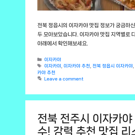
전북 정읍시의 이자카야 맛집 정보가 궁금하신
두 모아보았습니다. 이자카야 맛집 지역별로 
아래에서 확인해보세요.
Categories
이자카야
Tags
이자카야
,
이자카야 추천
,
전북 정읍시 이자카야
카야 추천
Leave a comment
전북 전주시 이자카야 
수! 강력 추천 맛집 