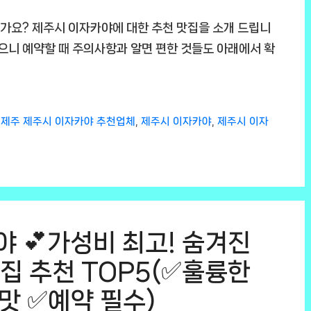
가요? 제주시 이자카야에 대한 추천 맛집을 소개 드립니
있으니 예약할 때 주의사항과 알면 편한 것들도 아래에서 확
,
제주 제주시 이자카야 추천업체
,
제주시 이자카야
,
제주시 이자
 💕가성비 최고! 숨겨진
집 추천 TOP5(✅훌륭한
맛 ✅예약 필수)