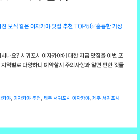
계시나요? 서귀포시 이자카야에 대한 지금 맛집을 이번 포
 지역별로 다양하니 예약할시 주의사항과 알면 편한 것들
자카야
,
이자카야 추천
,
제주 서귀포시 이자카야
,
제주 서귀포시