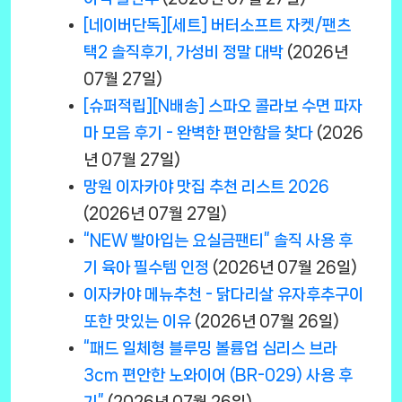
[네이버단독][세트] 버터소프트 자켓/팬츠
택2 솔직후기, 가성비 정말 대박
(2026년
07월 27일)
[슈퍼적립][N배송] 스파오 콜라보 수면 파자
마 모음 후기 - 완벽한 편안함을 찾다
(2026
년 07월 27일)
망원 이자카야 맛집 추천 리스트 2026
(2026년 07월 27일)
“NEW 빨아입는 요실금팬티” 솔직 사용 후
기 육아 필수템 인정
(2026년 07월 26일)
이자카야 메뉴추천 - 닭다리살 유자후추구이
또한 맛있는 이유
(2026년 07월 26일)
“패드 일체형 블루밍 볼륨업 심리스 브라
3cm 편안한 노와이어 (BR-029) 사용 후