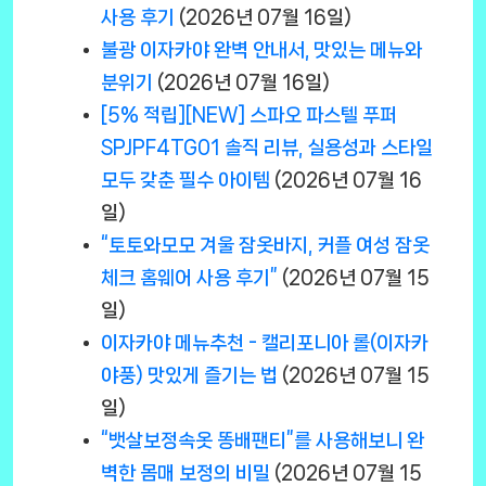
사용 후기
(2026년 07월 16일)
불광 이자카야 완벽 안내서, 맛있는 메뉴와
분위기
(2026년 07월 16일)
[5% 적립][NEW] 스파오 파스텔 푸퍼
SPJPF4TG01 솔직 리뷰, 실용성과 스타일
모두 갖춘 필수 아이템
(2026년 07월 16
일)
“토토와모모 겨울 잠옷바지, 커플 여성 잠옷
체크 홈웨어 사용 후기”
(2026년 07월 15
일)
이자카야 메뉴추천 - 캘리포니아 롤(이자카
야풍) 맛있게 즐기는 법
(2026년 07월 15
일)
“뱃살보정속옷 똥배팬티”를 사용해보니 완
벽한 몸매 보정의 비밀
(2026년 07월 15