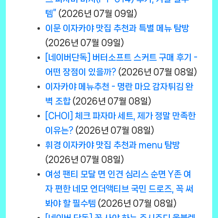
템”
(2026년 07월 09일)
이문 이자카야 맛집 추천과 특별 메뉴 탐방
(2026년 07월 09일)
[네이버단독] 버터소프트 스커트 구매 후기 -
어떤 장점이 있을까?
(2026년 07월 08일)
이자카야 메뉴추천 - 명란 마요 감자튀김 완
벽 조합
(2026년 07월 08일)
[CHOI] 체크 파자마 세트, 제가 정말 만족한
이유는?
(2026년 07월 08일)
휘경 이자카야 맛집 추천과 menu 탐방
(2026년 07월 08일)
여성 팬티 모달 면 인견 심리스 순면 Y존 여
자 편한 네모 언더액티브 국민 드로즈, 꼭 써
봐야 할 필수템
(2026년 07월 08일)