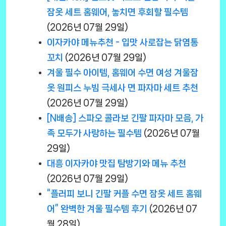
잠옷 세트 홈웨어, 놓치면 후회할 필수템
(2026년 07월 29일)
이자카야 메뉴추천 - 입맛 사로잡는 닭염통
꼬치
(2026년 07월 29일)
겨울 필수 아이템, 홈웨어 수면 여성 겨울잠
옷 원피스 누빔 극세사 면 파자마 세트 추천
(2026년 07월 29일)
[N배송] 스파오 콜라보 긴팔 파자마 모음, 가
족 모두가 사랑하는 필수템
(2026년 07월
29일)
대흥 이자카야 맛집 탐방기와 메뉴 추천
(2026년 07월 29일)
“플러피 보니 긴팔 커플 수면 잠옷 세트 홈웨
어” 완벽한 겨울 필수템 후기
(2026년 07
월 28일)