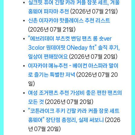
실크핏 퓨어 긴팔 카라 커플 잠옷 세트, 겨울
홈웨어 파자마 추천
(2026년 07월 21일)
신촌 이자카야 핫플레이스 추천 리스트
(2026년 07월 21일)
“에브리데이 부츠컷 밴딩 팬츠 롱 숏ver
3color 원데이핏 ONeday fit” 솔직 후기,
일상이 편해졌어요
(2026년 07월 20일)
이자카야 메뉴추천 - 베이컨 아스파라 말이
로 즐기는 특별한 저녁
(2026년 07월 20
일)
여성 조거팬츠 추천 가성비 좋은 편한 팬츠의
모든 것
(2026년 07월 20일)
“코튼라이크 푸키 긴팔 카라 커플 잠옷 세트
홈웨어” 장단점 총정리, 실제 써보니
(2026
년 07월 20일)