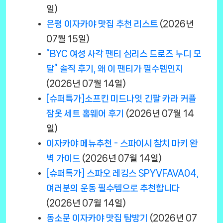
일)
은평 이자카야 맛집 추천 리스트
(2026년
07월 15일)
“BYC 여성 사각 팬티 심리스 드로즈 누디 모
달” 솔직 후기, 왜 이 팬티가 필수템인지
(2026년 07월 14일)
[슈퍼특가]소프킨 미드나잇 긴팔 카라 커플
잠옷 세트 홈웨어 후기
(2026년 07월 14
일)
이자카야 메뉴추천 - 스파이시 참치 마키 완
벽 가이드
(2026년 07월 14일)
[슈퍼특가] 스파오 레깅스 SPYVFAVA04,
여러분의 운동 필수템으로 추천합니다
(2026년 07월 14일)
동소문 이자카야 맛집 탐방기
(2026년 07