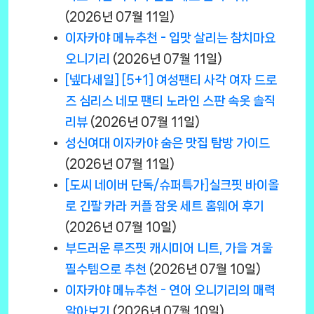
(2026년 07월 11일)
이자카야 메뉴추천 - 입맛 살리는 참치마요
오니기리
(2026년 07월 11일)
[넾다세일] [5+1] 여성팬티 사각 여자 드로
즈 심리스 네모 팬티 노라인 스판 속옷 솔직
리뷰
(2026년 07월 11일)
성신여대 이자카야 숨은 맛집 탐방 가이드
(2026년 07월 11일)
[도씨 네이버 단독/슈퍼특가]실크핏 바이올
로 긴팔 카라 커플 잠옷 세트 홈웨어 후기
(2026년 07월 10일)
부드러운 루즈핏 캐시미어 니트, 가을 겨울
필수템으로 추천
(2026년 07월 10일)
이자카야 메뉴추천 - 연어 오니기리의 매력
알아보기
(2026년 07월 10일)