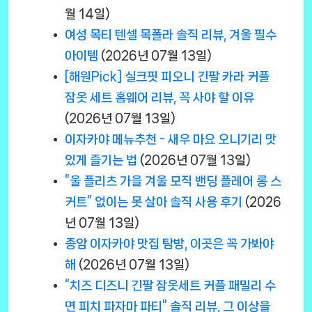
월 14일)
여성 목티 텐셀 목폴라 솔직 리뷰, 겨울 필수
아이템
(2026년 07월 13일)
[해원Pick] 실크핏 피오니 긴팔 카라 커플
잠옷 세트 홈웨어 리뷰, 꼭 사야 할 이유
(2026년 07월 13일)
이자카야 메뉴추천 - 새우 마요 오니기리 맛
있게 즐기는 법
(2026년 07월 13일)
“울 플리츠 가을 겨울 모직 밴딩 플레어 롱 스
커트” 없이는 못 살아 솔직 사용 후기
(2026
년 07월 13일)
종암 이자카야 맛집 탐방, 이곳은 꼭 가봐야
해
(2026년 07월 13일)
“치즈 디즈니 긴팔 잠옷세트 커플 패밀리 수
면 피치 파자마 파티” 솔직 리뷰, 그 이상을