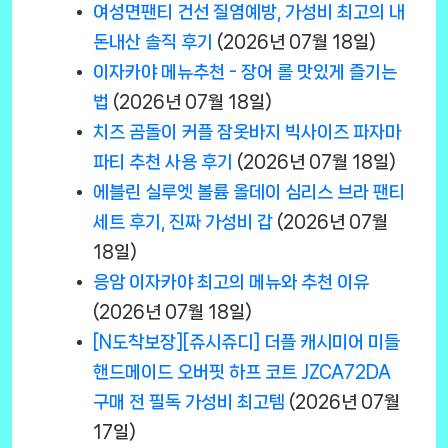
여성면팬티 건선 질염예방, 가성비 최고의 내
돈내산 솔직 후기
(2026년 07월 18일)
이자카야 메뉴추천 - 장어 롤 맛있게 즐기는
법
(2026년 07월 18일)
치즈 곰돌이 커플 잠옷바지 빅사이즈 파자마
파티 추천 사용 후기
(2026년 07월 18일)
에블린 실루엣 볼륨 올데이 심리스 브라 팬티
세트 후기, 진짜 가성비 갑
(2026년 07월
18일)
응암 이자카야 최고의 메뉴와 추천 이유
(2026년 07월 18일)
[N도착보장][쥬시쥬디] 더플 캐시미어 미들
핸드메이드 오버핏 하프 코트 JZCA72DA
구매 전 필독 가성비 최고템
(2026년 07월
17일)