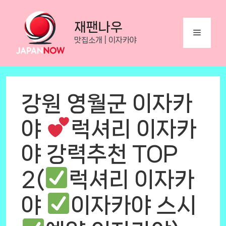
Skip
to
재팬나우
Menu
content
맛집소개 | 이자카야
강원 영월군 이자카
야
럭셔리 이자카
야 강력추천 TOP
2(
럭셔리 이자카
야
이자카야 스시