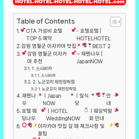
Table of Contents
OTA 가성비 호텔
- 호텔호텔 |
TOP 5 예약
HOTELHOTEL
강원 영월군 이자카야 맛집
BEST 2
강원 영월군 이자카
– 재팬나우 |
야 추천
JapanNOW
1. 스시바카
스시바카
2. 노군꼬치 제천장락점
노군꼬치 제천장락점
재팬나
ㅣJapan
ㅣ일식
안
우
NOW
당
내
호텔 웨
ㅣHOTEL
ㅣ웨딩박람
딩나우
WeddingNOW
회 안내
이자카야 맛집 갈 때 체크사항 및
꿀팁