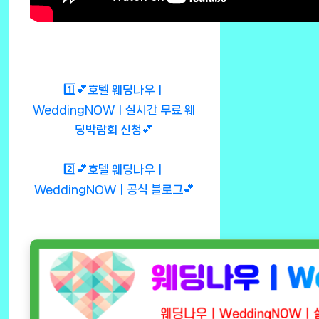
1️⃣💕호텔 웨딩나우ㅣ
WeddingNOWㅣ실시간 무료 웨
딩박람회 신청💕
2️⃣💕호텔 웨딩나우ㅣ
WeddingNOWㅣ공식 블로그💕