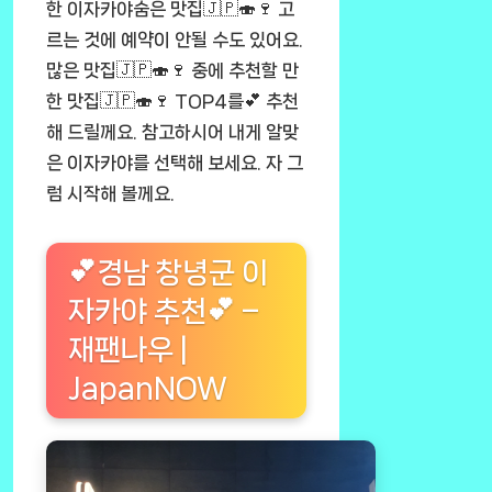
한 이자카야숨은 맛집🇯🇵🍣🍷 고
르는 것에 예약이 안될 수도 있어요.
많은 맛집🇯🇵🍣🍷 중에 추천할 만
한 맛집🇯🇵🍣🍷 TOP4를💕 추천
해 드릴께요. 참고하시어 내게 알맞
은 이자카야를 선택해 보세요. 자 그
럼 시작해 볼께요.
💕경남 창녕군 이
자카야 추천💕 –
재팬나우 |
JapanNOW