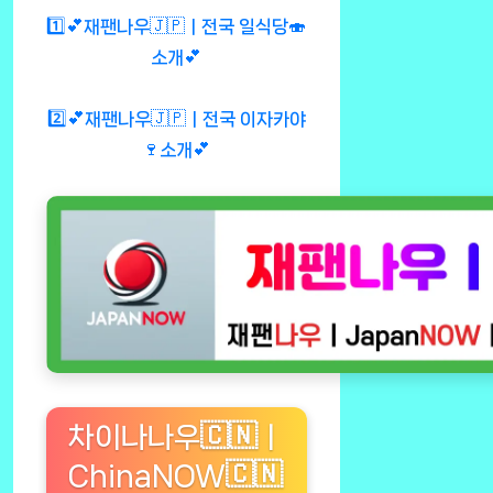
1️⃣💕재팬나우🇯🇵ㅣ전국 일식당🍣
소개💕
2️⃣💕재팬나우🇯🇵ㅣ전국 이자카야
🍷소개💕
차이나나우🇨🇳ㅣ
ChinaNOW🇨🇳