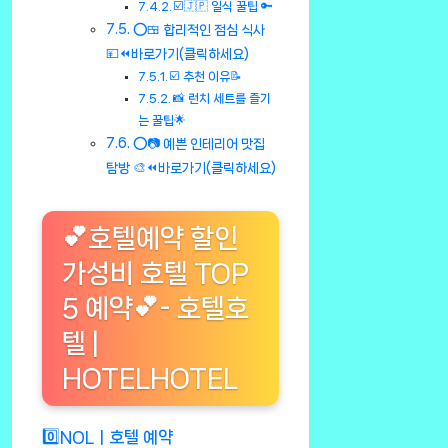
☑️🇯🇵 일식 꿀팁 🔑
⭕🍱 합리적인 점심 식사
💴⏪바로가기(클릭하세요)
☑️ 추천 이유📝
📸 런치 세트를 즐기
는 꿀팁🌟
⭕📷 예쁜 인테리어 맛집
탐방 🎨⏪바로가기(클릭하세요)
💕호텔예약 할인
가성비 호텔 TOP
5 예약💕- 호텔호
텔 |
HOTELHOTEL
0️⃣NOLㅣ호텔 예약