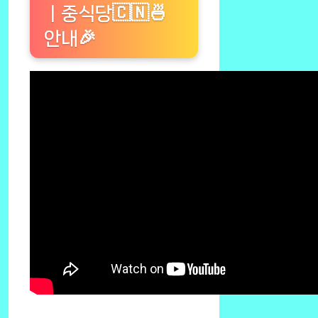
ㅣ중식당🇨🇳🍜
안내🎉