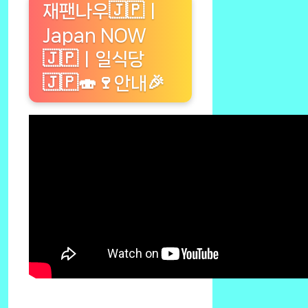
재팬나우🇯🇵ㅣ
Japan NOW
🇯🇵ㅣ일식당
🇯🇵🍣🍷안내🎉