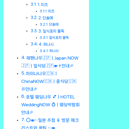
1. 미츠
미츠
2. 단술애
단술애
3. 일식포차 불독
일식포차 불독
4. 하나시
하나시
재팬나우🇯🇵ㅣJapan NOW
🇯🇵ㅣ일식당🇯🇵🍣🍷안내🎉
차이나나우🇨🇳ㅣ
ChinaNOW🇨🇳ㅣ중식당🇨🇳
🍜안내🎉
호텔 웨딩나우 💕ㅣHOTEL
WeddingNOW 💍ㅣ웨딩박람회
안내🎉
⭕🍣✨일본 주점 🏮 방문 체크
리스트와 꿀팁 ✨🍣