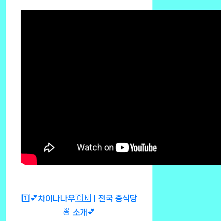
1️⃣💕차이나나우🇨🇳ㅣ전국 중식당
🍜 소개💕