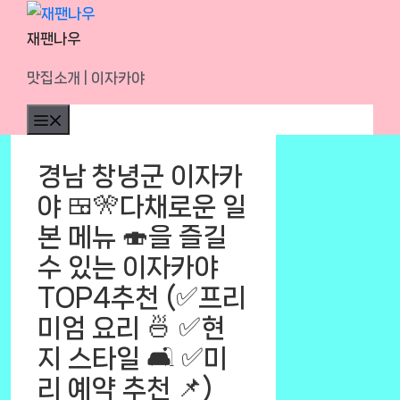
Skip
to
재팬나우
content
맛집소개 | 이자카야
Menu
경남 창녕군 이자카
야 🍱🎌다채로운 일
본 메뉴 🍣을 즐길
수 있는 이자카야
TOP4추천 (✅프리
미엄 요리 🍜 ✅현
지 스타일 🛋️ ✅미
리 예약 추천 📌)