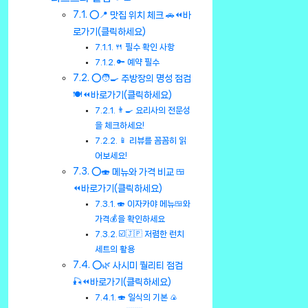
⭕📍 맛집 위치 체크 🚗⏪바
로가기(클릭하세요)
🍴 필수 확인 사항
🔑 예약 필수
⭕🧑‍🍳 주방장의 명성 점검
🍽️⏪바로가기(클릭하세요)
👨‍🍳 요리사의 전문성
을 체크하세요!
📱 리뷰를 꼼꼼히 읽
어보세요!
⭕🍣 메뉴와 가격 비교 🍱
⏪바로가기(클릭하세요)
🍣 이자카야 메뉴🍱와
가격💰을 확인하세요
☑️🇯🇵 저렴한 런치
세트의 활용
⭕🌿 사시미 퀄리티 점검
🎣⏪바로가기(클릭하세요)
🍣 일식의 기본 🍙