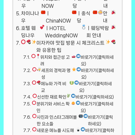
우
NOW
당
내
차이나나
ㅣ
ㅣ중식
안
우
ChinaNOW
당
내
호텔 웨
ㅣHOTEL
ㅣ웨딩박람
딩나우
WeddingNOW
회 안내
이자카야 맛집 방문 시 체크리스트
와 유용한 팁
위치와 접근성 고
바로가기(클릭하세
려
요)
셰프의 경력과 명
바로가기(클릭하세
성
요)
메뉴와 가격 비
바로가기(클릭하세
교
요)
신선한 재료 확인
바로가기(클릭하세요)
분위기와 서비스 확
바로가기(클릭하세
인
요)
사진과 인스타그래머블
바로가기(클릭
한 요소들
하세요)
새로운 메뉴를 시도해
바로가기(클릭하