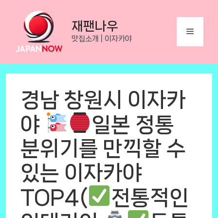
Skip
to
재팬나우
Menu
content
맛집소개 | 이자카야
경남 창원시 이자카
야
일본 정통
분위기를 만끽할 수
있는 이자카야
TOP4(
전통적인