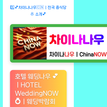
1️⃣💕차이나나우🇨🇳ㅣ전국 중식당
🍜 소개💕
호텔 웨딩나우 💕
ㅣHOTEL
WeddingNOW
💍ㅣ웨딩박람회