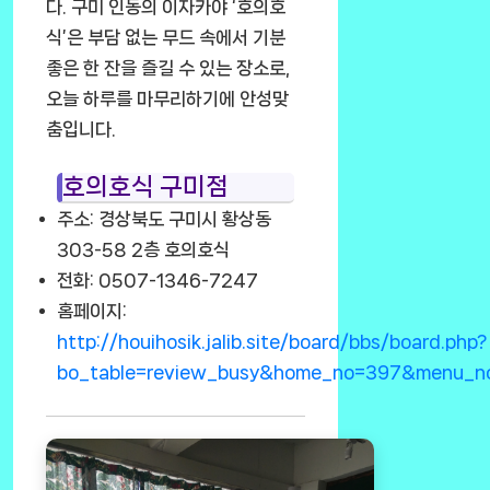
다. 구미 인동의 이자카야 ‘호의호
식’은 부담 없는 무드 속에서 기분
좋은 한 잔을 즐길 수 있는 장소로,
오늘 하루를 마무리하기에 안성맞
춤입니다.
호의호식 구미점
주소: 경상북도 구미시 황상동
303-58 2층 호의호식
전화: 0507-1346-7247
홈페이지:
http://houihosik.jalib.site/board/bbs/board.php?
bo_table=review_busy&home_no=397&menu_n