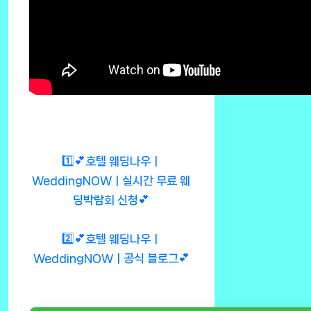
1️⃣💕호텔 웨딩나우ㅣ
WeddingNOWㅣ실시간 무료 웨
딩박람회 신청💕
2️⃣💕호텔 웨딩나우ㅣ
WeddingNOWㅣ공식 블로그💕