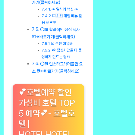
가기(클릭하세요)
🍣 일식의 핵심 🍣
☑️🇯🇵 계절 메뉴 활
용 🌸🍁❄
⭕🍱 합리적인 점심 식사
💴⏪바로가기(클릭하세요)
☑️ 추천 이유📝
📸 점심시간을 더 풍
성하게 만드는 팁🍴
⭕📷 인스타그래머블한 요
소 📷⏪바로가기(클릭하세요)
💕호텔예약 할인
가성비 호텔 TOP
5 예약💕- 호텔호
텔 |
HOTELHOTEL