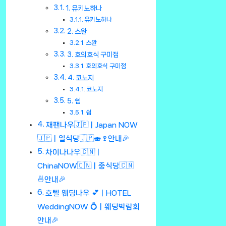
1. 유키노하나
유키노하나
2. 스완
스완
3. 호의호식 구미점
호의호식 구미점
4. 코노지
코노지
5. 쉼
쉼
재팬나우🇯🇵ㅣJapan NOW
🇯🇵ㅣ일식당🇯🇵🍣🍷안내🎉
차이나나우🇨🇳ㅣ
ChinaNOW🇨🇳ㅣ중식당🇨🇳
🍜안내🎉
호텔 웨딩나우 💕ㅣHOTEL
WeddingNOW 💍ㅣ웨딩박람회
안내🎉