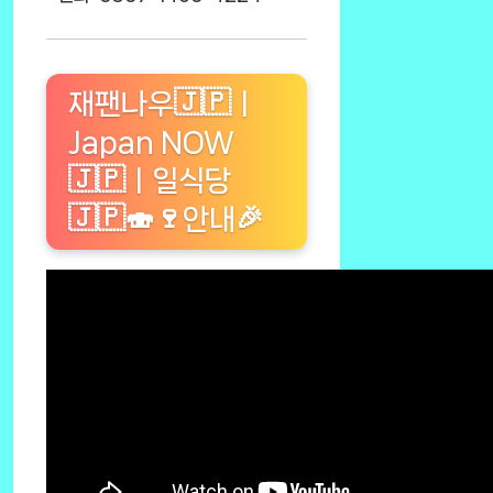
재팬나우🇯🇵ㅣ
Japan NOW
🇯🇵ㅣ일식당
🇯🇵🍣🍷안내🎉