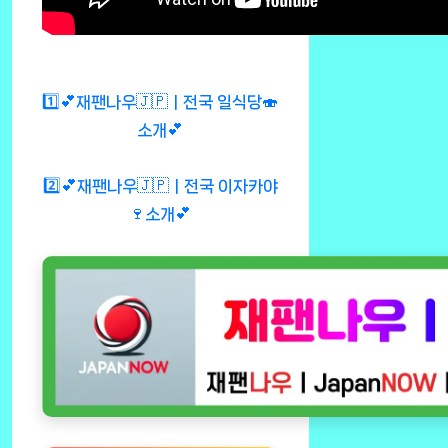
1️⃣💕재팬나우🇯🇵ㅣ전국 일식당🍣
소개💕
2️⃣💕재팬나우🇯🇵ㅣ전국 이자카야
🍷소개💕