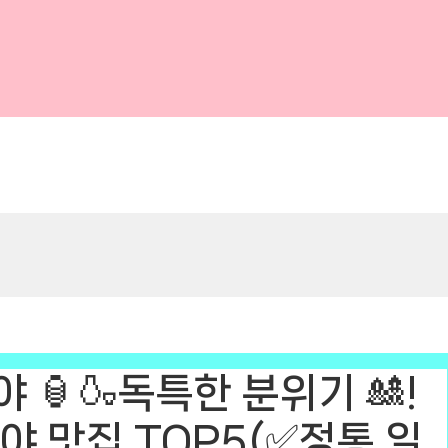
🏮🍶독특한 분위기 🎎!
야 맛집 TOP5(✅정통 일