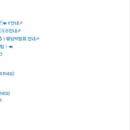
🍣🍷안내🎉
🇳🍜안내🎉
 💍ㅣ웨딩박람회 안내🎉
팁 ✨🍣
)
클릭하세요)
하세요)
요