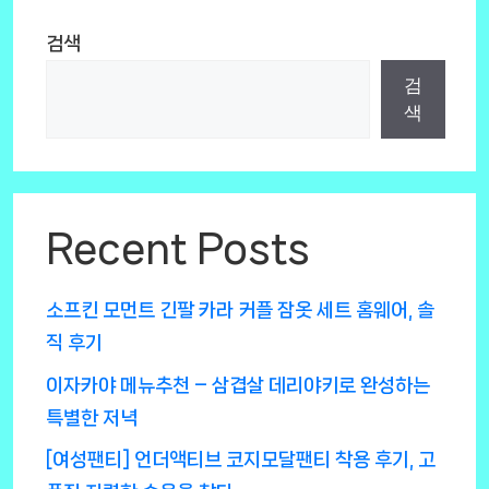
검색
검
색
Recent Posts
소프킨 모먼트 긴팔 카라 커플 잠옷 세트 홈웨어, 솔
직 후기
이자카야 메뉴추천 – 삼겹살 데리야키로 완성하는
특별한 저녁
[여성팬티] 언더액티브 코지모달팬티 착용 후기, 고