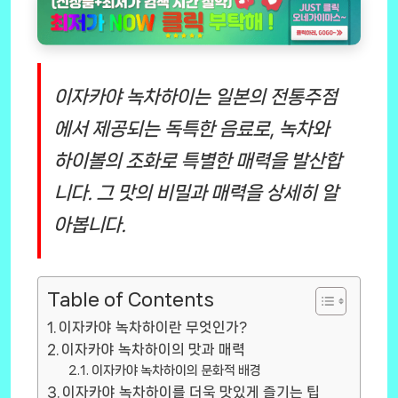
이자카야 녹차하이는 일본의 전통주점
에서 제공되는 독특한 음료로, 녹차와
하이볼의 조화로 특별한 매력을 발산합
니다. 그 맛의 비밀과 매력을 상세히 알
아봅니다.
Table of Contents
이자카야 녹차하이란 무엇인가?
이자카야 녹차하이의 맛과 매력
이자카야 녹차하이의 문화적 배경
이자카야 녹차하이를 더욱 맛있게 즐기는 팁