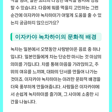
식을 넘어, 일본 요리의 다양한 매력을 동시에 경험
할 수 있습니다. 다음에 뭐를 먹을지 고민하는 그런
순간에 이자카야 녹차하이가 어떻게 도움을 줄 수 있
는지 궁금하지 않으신가요?
이자카야 녹차하이의 문화적 배경
녹차는 일본에서 오랫동안 사랑받아온 음료 중 하나
입니다. 일본인들에게 차는 단순한 마시는 것 이상의
의미를 가집니다. 차를 통해 마음을 가라앉히고, 주
위의 여유를 느끼며, 대화의 단서를 만들어 나가는
것이죠. 이자카야 녹차하이는 이러한 문화적 배경을
더욱 풍부하게 만들어줍니다. 사람들은 이자카야에
서 손쉽게 녹차하이를 즐기며, 그 사이에 소중한 시
간을 나눕니다.