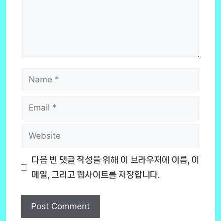
Name
Email
Website
다음 번 댓글 작성을 위해 이 브라우저에 이름, 이
메일, 그리고 웹사이트를 저장합니다.