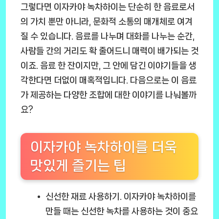
그렇다면 이자카야 녹차하이는 단순히 한 음료로서
의 가치 뿐만 아니라, 문화적 소통의 매개체로 여겨
질 수 있습니다. 음료를 나누며 대화를 나누는 순간,
사람들 간의 거리도 확 줄어드니 매력이 배가되는 것
이죠. 음료 한 잔이지만, 그 안에 담긴 이야기들을 생
각한다면 더없이 매혹적입니다. 다음으로는 이 음료
가 제공하는 다양한 조합에 대한 이야기를 나눠볼까
요?
이자카야 녹차하이를 더욱
맛있게 즐기는 팁
신선한 재료 사용하기.
이자카야 녹차하이를
만들 때는 신선한 녹차를 사용하는 것이 중요