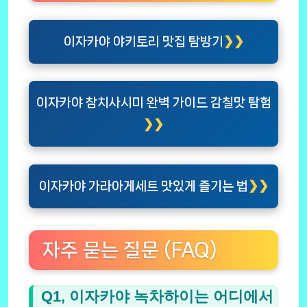
이자카야 야키토리 맛집 탐방기
이자카야 참치사시미 완벽 가이드 감칠맛 탐험
이자카야 가라아게세트 맛있게 즐기는 법
자주 묻는 질문 (FAQ)
Q1, 이자카야 녹차하이는 어디에서