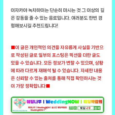
이자카야 녹차하이는 단순히 마시는 것 그 이상의 깊
은 감동을 줄 수 있는 음료입니다. 여러분도 한번 경
험해보시길 추천드립니다!
■이 글은 개인적인 의견을 자유롭게 사실을 기반으
로 작성된 글로 일부의 포스팅은 픽션을 더한 글도
있을 수 있습니다. 모든 정보가 변할 수 있으며, 상황
에 따라 다르게 재해석 될 수 있습니다. 자세한 내용
은 신뢰할 수 있는 출처를 통해 직접 확인하시는 것
이 가장 정확합니다■