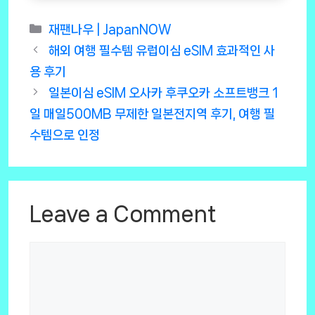
Categories
재팬나우 | JapanNOW
해외 여행 필수템 유럽이심 eSIM 효과적인 사
용 후기
일본이심 eSIM 오사카 후쿠오카 소프트뱅크 1
일 매일500MB 무제한 일본전지역 후기, 여행 필
수템으로 인정
Leave a Comment
Comment