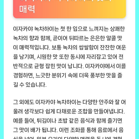
매력
이자카야 녹차하이는 첫 한 입으로 느껴지는 상쾌한
녹차의 향과 함께, 곧이어 뒤따르는 은은한 알콜 맛
이 매력적입니다. 보통 녹차의 쌉쌀함이 잔잔한 여운
을 남기며, 시원한 맛 또한 동시에 자리잡고 있어 전
반적으로 균형 잡힌 맛이 납니다. 이자카야에서 이를
경험하면, 느긋한 분위기 속에 더욱 풍부한 맛을 즐
길 수 있습니다.
그 외에도 이자카야 녹차하이는 다양한 안주와 잘 어
울려 생각보다 쉽게 다채로운 조합을 만들어냅니다.
예를 들어, 튀김이나 초밥 같은 음식과 함께 즐기면
그 맛이 배가 됩니다. 이런 조화를 통해 음료에서 음