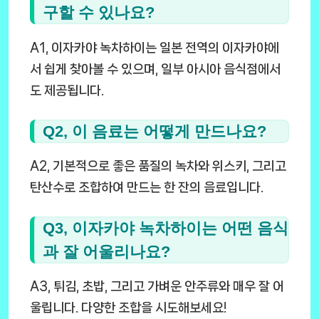
구할 수 있나요?
A1, 이자카야 녹차하이는 일본 전역의 이자카야에
서 쉽게 찾아볼 수 있으며, 일부 아시아 음식점에서
도 제공됩니다.
Q2, 이 음료는 어떻게 만드나요?
A2, 기본적으로 좋은 품질의 녹차와 위스키, 그리고
탄산수로 조합하여 만드는 한 잔의 음료입니다.
Q3, 이자카야 녹차하이는 어떤 음식
과 잘 어울리나요?
A3, 튀김, 초밥, 그리고 가벼운 안주류와 매우 잘 어
울립니다. 다양한 조합을 시도해보세요!