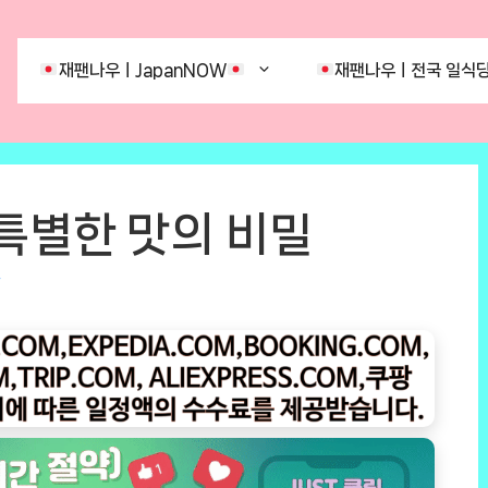
재팬나우ㅣJapanNOW
재팬나우ㅣ전국 일식당
특별한 맛의 비밀
r