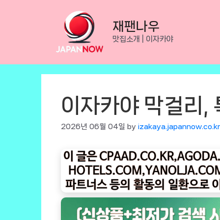
Skip
to
재팬나우
content
맛집소개 | 이자카야
이자카야 막걸리, 
2026년 06월 04일
by
izakaya.japannow.co.k