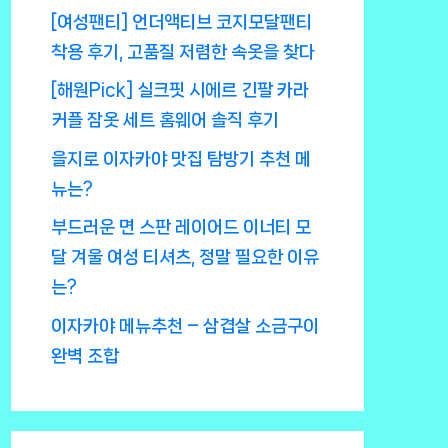
[여성팬티] 언더액티브 코지모달팬티
착용 후기, 고품질 저렴한 속옷을 찾다
[해원Pick] 실크핏 시에르 긴팔 카라
커플 잠옷 세트 홈웨어 솔직 후기
을지로 이자카야 맛집 탐방기 추천 메
뉴는?
부드러운 면 스판 레이어드 이너티 모
달 겨울 여성 티셔츠, 정말 필요한 이유
는?
이자카야 메뉴추천 – 삼겹살 소금구이
완벽 조합