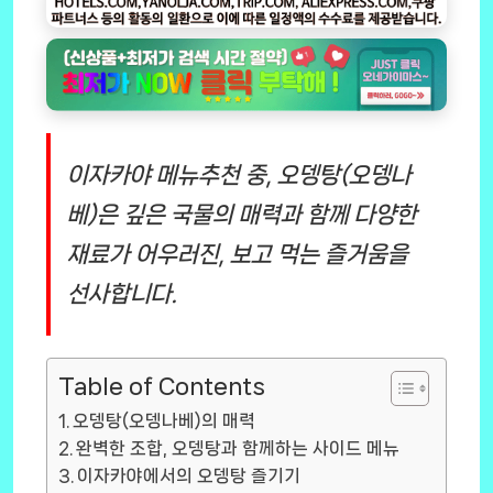
이자카야 메뉴추천 중, 오뎅탕(오뎅나
베)은 깊은 국물의 매력과 함께 다양한
재료가 어우러진, 보고 먹는 즐거움을
선사합니다.
Table of Contents
오뎅탕(오뎅나베)의 매력
완벽한 조합, 오뎅탕과 함께하는 사이드 메뉴
이자카야에서의 오뎅탕 즐기기