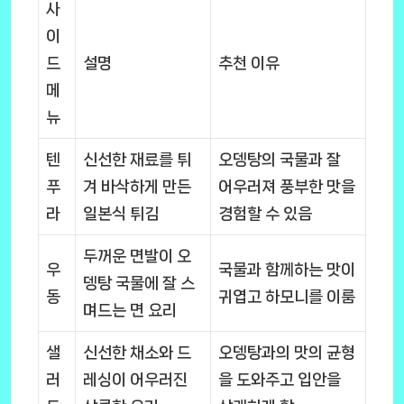
사
이
드
설명
추천 이유
메
뉴
텐
신선한 재료를 튀
오뎅탕의 국물과 잘
푸
겨 바삭하게 만든
어우러져 풍부한 맛을
라
일본식 튀김
경험할 수 있음
두꺼운 면발이 오
우
국물과 함께하는 맛이
뎅탕 국물에 잘 스
동
귀엽고 하모니를 이룸
며드는 면 요리
샐
신선한 채소와 드
오뎅탕과의 맛의 균형
러
레싱이 어우러진
을 도와주고 입안을