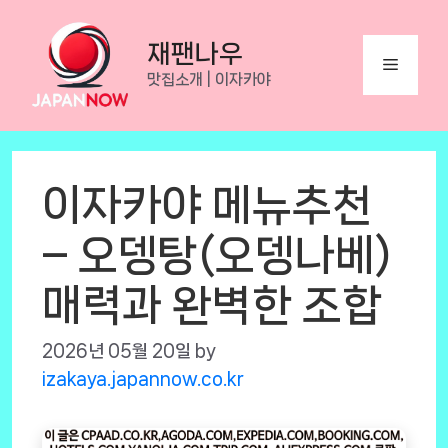
Skip
to
재팬나우
Menu
content
맛집소개 | 이자카야
이자카야 메뉴추천
– 오뎅탕(오뎅나베)
매력과 완벽한 조합
2026년 05월 20일
by
izakaya.japannow.co.kr