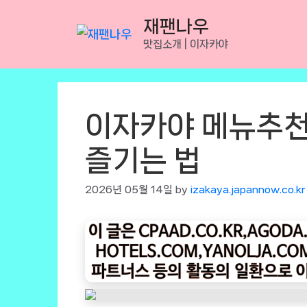
Skip
재팬나우
to
맛집소개 | 이자카야
content
이자카야 메뉴추천
즐기는 법
2026년 05월 14일
by
izakaya.japannow.co.kr