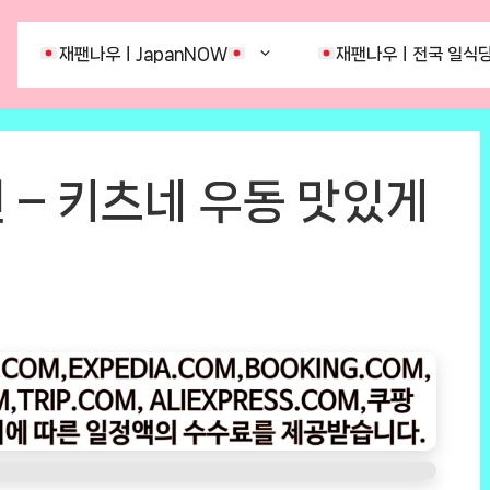
재팬나우ㅣJapanNOW
재팬나우ㅣ전국 일식당
 – 키츠네 우동 맛있게