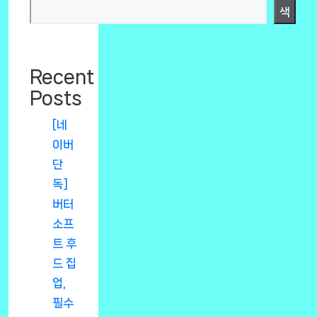
색
Recent
Posts
[네
이버
단
독]
버터
소프
트 후
드 집
업,
필수