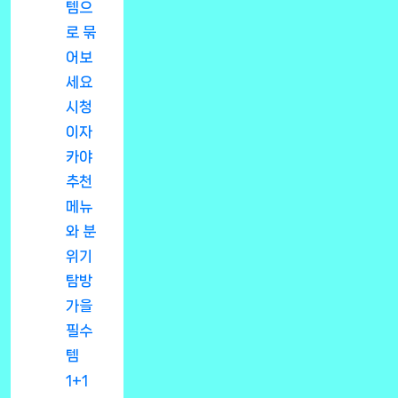
템으
로 묶
어보
세요
시청
이자
카야
추천
메뉴
와 분
위기
탐방
가을
필수
템
1+1