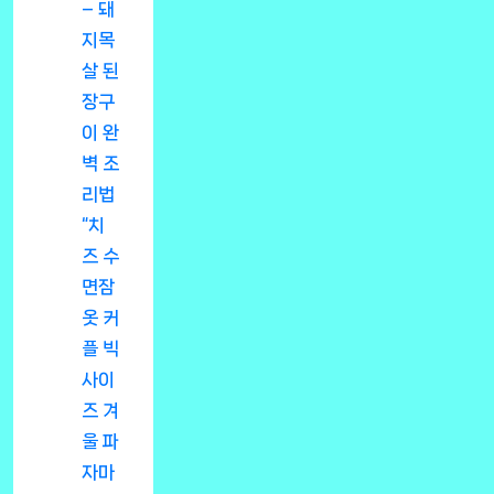
– 돼
지목
살 된
장구
이 완
벽 조
리법
“치
즈 수
면잠
옷 커
플 빅
사이
즈 겨
울 파
자마