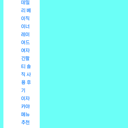
데일
리 베
이직
이너
레이
어드
여자
긴팔
티 솔
직 사
용 후
기
이자
카야
메뉴
추천