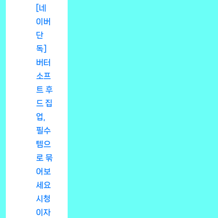
[네
이버
단
독]
버터
소프
트 후
드 집
업,
필수
템으
로 묶
어보
세요
시청
이자