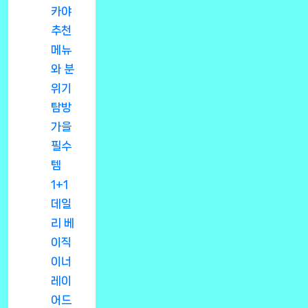
카야
추천
메뉴
와 분
위기
탐방
가을
필수
템
1+1
데일
리 베
이직
이너
레이
어드