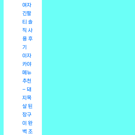
여자
긴팔
티 솔
직 사
용 후
기
이자
카야
메뉴
추천
– 돼
지목
살 된
장구
이 완
벽 조