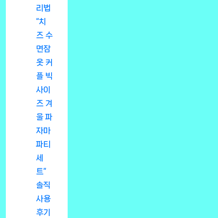
리법
“치
즈 수
면잠
옷 커
플 빅
사이
즈 겨
울 파
자마
파티
세
트”
솔직
사용
후기