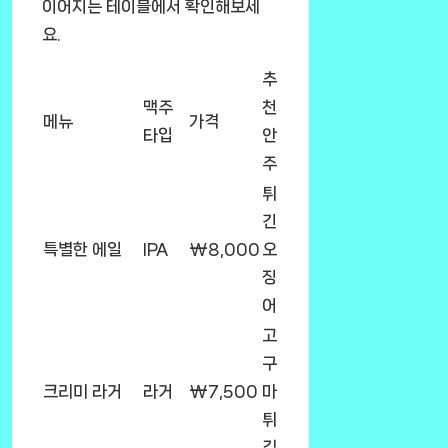
이어지는 테이블에서 확인해보세
요.
추
맥주
천
메뉴
가격
타입
안
주
튀
긴
특별한 에일
IPA
₩8,000
오
징
어
고
구
크리미 라거
라거
₩7,500
마
튀
김