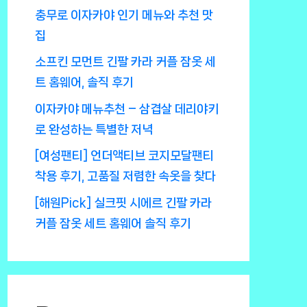
충무로 이자카야 인기 메뉴와 추천 맛
집
소프킨 모먼트 긴팔 카라 커플 잠옷 세
트 홈웨어, 솔직 후기
이자카야 메뉴추천 – 삼겹살 데리야키
로 완성하는 특별한 저녁
[여성팬티] 언더액티브 코지모달팬티
착용 후기, 고품질 저렴한 속옷을 찾다
[해원Pick] 실크핏 시에르 긴팔 카라
커플 잠옷 세트 홈웨어 솔직 후기