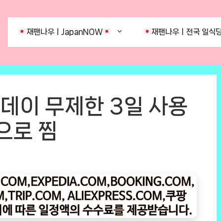
재팬나우ㅣJapanNOW
재팬나우ㅣ전국 일식당
올데이 무제한 3일 사용
으로 찜