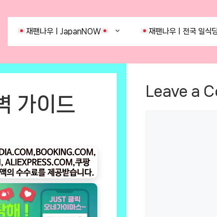
재팬나우ㅣJapanNOW
재팬나우ㅣ전국 일식당
Leave a 
벽 가이드
Comment