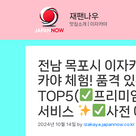
Skip
to
재팬나우
content
맛집소개 | 이자카야
전남 목포시 이자
카야 체험! 품격 
TOP5(
프리미
서비스
사전 
2024년 10월 14일
by
izakaya.japannow.co.kr