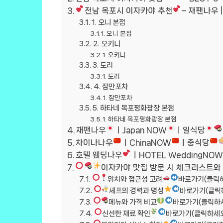
전남 목포시 이자카야 추천
– 재팬나우 |
1. 오니 본점
오니 본점
2. 오키니
오키니
3. 도리
도리
4. 잠만포차
잠만포차
5. 하타네 목포평화광장 본점
하타네 목포평화광장 본점
재팬나우
ㅣJapan NOW
ㅣ일식당
차이나나우
ㅣChinaNOW
ㅣ중식당
호텔 웨딩나우
ㅣHOTEL WeddingNOW
이자카야 맛집 방문 시 체크리스트와
위치와 접근성 고려
바로가기(클릭
셰프의 경력과 명성
바로가기(클릭
메뉴와 가격 비교
바로가기(클릭하
신선한 재료 확인
바로가기(클릭하세