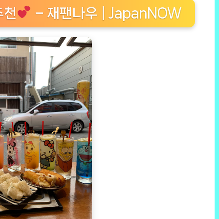
추천
– 재팬나우 | JapanNOW