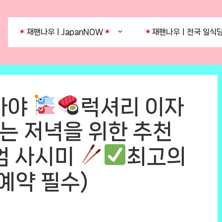
재팬나우ㅣJapanNOW
재팬나우ㅣ전국 일식당
카야
럭셔리 이자
있는 저녁을 위한 추천
엄 사시미
최고의
예약 필수)