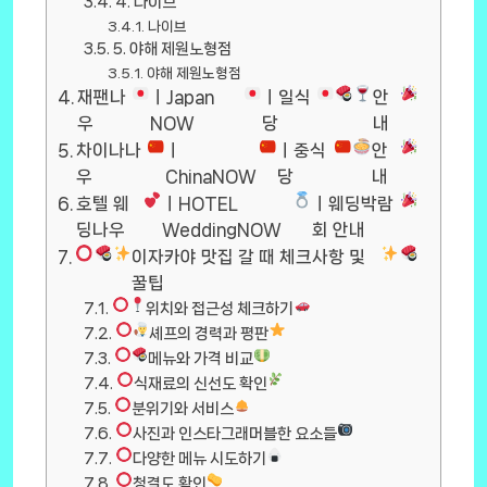
4. 나이브
나이브
5. 야해 제원노형점
야해 제원노형점
재팬나
ㅣJapan
ㅣ일식
안
우
NOW
당
내
차이나나
ㅣ
ㅣ중식
안
우
ChinaNOW
당
내
호텔 웨
ㅣHOTEL
ㅣ웨딩박람
딩나우
WeddingNOW
회 안내
이자카야 맛집 갈 때 체크사항 및
꿀팁
위치와 접근성 체크하기
셰프의 경력과 평판
메뉴와 가격 비교
식재료의 신선도 확인
분위기와 서비스
사진과 인스타그래머블한 요소들
다양한 메뉴 시도하기
청결도 확인