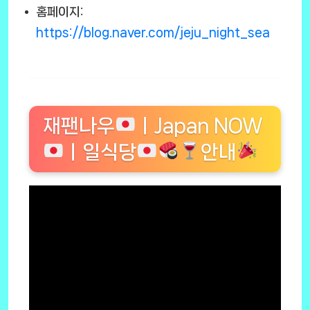
홈페이지:
https://blog.naver.com/jeju_night_sea
재팬나우
ㅣJapan NOW
ㅣ일식당
안내