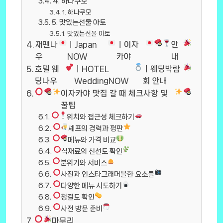
4. 하나쿠모
하나쿠모
5. 맛있는선물 아토
맛있는선물 아토
재팬나
ㅣJapan
ㅣ이자
안
우
NOW
카야
내
호텔 웨
ㅣHOTEL
ㅣ웨딩박람
딩나우
WeddingNOW
회 안내
이자카야 맛집 갈 때 체크사항 및
꿀팁
위치와 접근성 체크하기
셰프의 경력과 평판
메뉴와 가격 비교
식재료의 신선도 확인
분위기와 서비스
사진과 인스타그래머블한 요소들
다양한 메뉴 시도하기
청결도 확인
사전 방문 준비
마무리