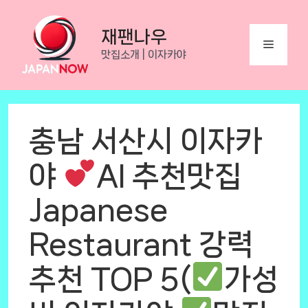
Skip
to
재팬나우
Menu
content
맛집소개 | 이자카야
충남 서산시 이자카
야
AI 추천맛집
Japanese
Restaurant 강력
추천 TOP 5(
가성