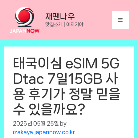
Skip
to
재팬나우
Menu
content
맛집소개 | 이자카야
태국이심 eSIM 5G
Dtac 7일15GB 사
용 후기가 정말 믿을
수 있을까요?
2026년 05월 25일
by
izakaya.japannow.co.kr